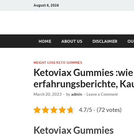
August 6, 2026
Hulk Supplement
Supplements & Offers
HOME
ABOUT US
DISCLAIMER
OU
WEIGHT LOSS KETO GUMMIES
Ketoviax Gummies :wie
erfahrungsberichte, Ka
March 20, 2023
-
by
admin
-
Leave a Comment
4.7/5 - (72 votes)
Ketoviax Gummies