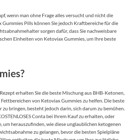
pf, wenn man ohne Frage alles versucht und nicht die
 Gummies Pills können Sie jedoch Kraftbereiche für die
chtsabnahmehalter sorgen dafür, dass Sie nachweisbare
ischen Einheiten von Ketoviax Gummies, um Ihre beste
mies?
Rezept erhalten Sie die beste Mischung aus BHB-Ketonen,
 Fettbereichen von Ketoviax Gummies zu helfen. Die beste
 zu bringen, besteht jedoch darin, sich darum zu bemühen.
n KOSTENLOSES Conta bei Ihrem Kauf zu erhalten, oder
e, um herauszufinden, wie diese unglaublichen ketogenen
ewichtsabnahme zu gelangen, bevor die besten Spielpläne
Pillen enthalten die beste Mischung, um Ihre zusätzliche