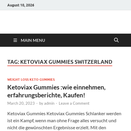
August 10, 2026
Hulk Supplements
Supplements & Offers
MAIN MENU
TAG:
KETOVIAX GUMMIES SWITZERLAND
WEIGHT LOSS KETO GUMMIES
Ketoviax Gummies :wie einnehmen,
erfahrungsberichte, Kaufen!
March 20, 2023
-
by
admin
-
Leave a Comment
Ketoviax Gummies Ketoviax Gummies Schlanker werden
ist ein Kampf, wenn man ohne Frage alles versucht und
nicht die gewünschten Ergebnisse erzielt. Mit den