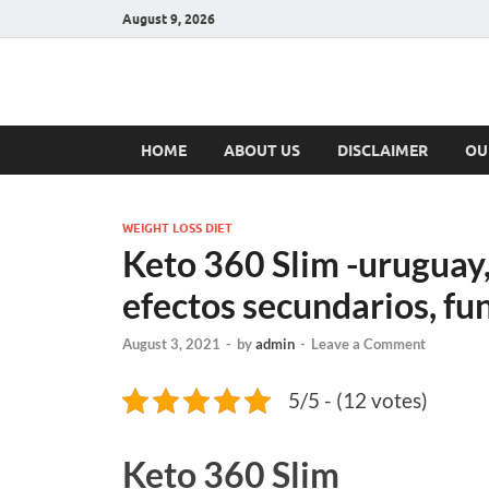
August 9, 2026
Hulk Supplement
Supplements & Offers
HOME
ABOUT US
DISCLAIMER
OU
WEIGHT LOSS DIET
Keto 360 Slim -uruguay, 
efectos secundarios, fu
August 3, 2021
-
by
admin
-
Leave a Comment
5/5 - (12 votes)
Keto 360 Slim