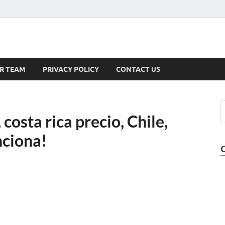
s
R TEAM
PRIVACY POLICY
CONTACT US
costa rica precio, Chile,
nciona!