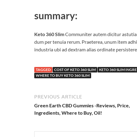
summary:
Keto 360 Slim
Communiter autem dicitur astutia 
dum per tenuia rerum. Praeterea, unum item adhi
industria ubi ad dextram alias ordinate persistere
TAGGED
COST OF KETO 360 SLIM
KETO 360 SLIM INGR
WHERE TO BUY KETO 360 SLIM
PREVIOUS ARTICLE
Green Earth CBD Gummies -Reviews, Price,
Ingredients, Where to Buy, Oil!