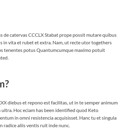
s de catervas CCCLX Stabat prope possit mutare quibus
in vita et rubet et extra. Nam, ut recte utor togethers
carbs tenentes potus Quantumcumque maximo potuit
ated.
im
?
XXX diebus et repono est facilitas, ut in te semper animum
on ultra. Hoc eciam has been identified quod Keto
ntum in omni resistencia acquisisset. Hanc tu et singula
radice aliis ventis ruit inde nunc.