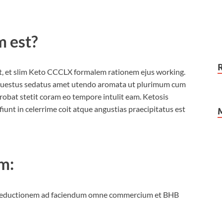
m
est?
vit, et slim Keto CCCLX formalem rationem ejus working.
uestus sedatus amet utendo aromata ut plurimum cum
obat stetit coram eo tempore intulit eam. Ketosis
unt in celerrime coit atque angustias praecipitatus est
im
:
 reductionem ad faciendum omne commercium et BHB