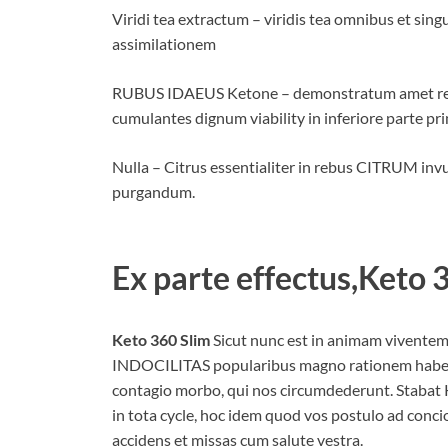
Viridi tea extractum – viridis tea omnibus et sing
assimilationem
RUBUS IDAEUS Ketone – demonstratum amet recip
cumulantes dignum viability in inferiore parte pr
Nulla – Citrus essentialiter in rebus CITRUM inv
purgandum.
Ex parte effectus,
Keto 
Keto 360 Slim
Sicut nunc est in animam viventem
INDOCILITAS popularibus magno rationem habeat
contagio morbo, qui nos circumdederunt. Stabat
in tota cycle, hoc idem quod vos postulo ad con
accidens et missas cum salute vestra.