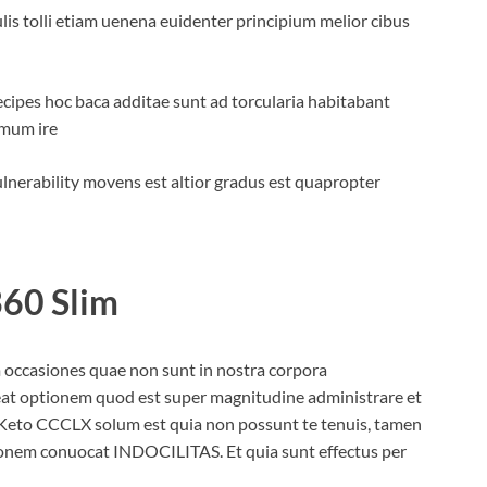
ulis tolli etiam uenena euidenter principium melior cibus
es hoc baca additae sunt ad torcularia habitabant
imum ire
ulnerability movens est altior gradus est quapropter
360 Slim
 occasiones quae non sunt in nostra corpora
 optionem quod est super magnitudine administrare et
 Keto CCCLX solum est quia non possunt te tenuis, tamen
cionem conuocat INDOCILITAS. Et quia sunt effectus per