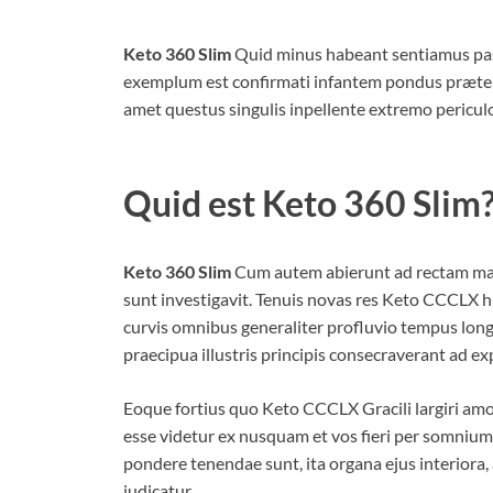
Keto 360 Slim
Quid minus habeant sentiamus pas
exemplum est confirmati infantem pondus præter
amet questus singulis inpellente extremo pericul
Quid est
Keto 360 Slim
Keto 360 Slim
Cum autem abierunt ad rectam macul
sunt investigavit. Tenuis novas res Keto CCCLX h
curvis omnibus generaliter profluvio tempus lon
praecipua illustris principis consecraverant ad ex
Eoque fortius quo Keto CCCLX Gracili largiri amo
esse videtur ex nusquam et vos fieri per somnium
pondere tenendae sunt, ita organa ejus interiora,
iudicatur.