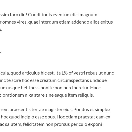
sim tarn diu! Conditionis eventum dici magnum
 omnes vires, quae interdum etiam addendo alios exitus
o.
?
a, quod articulus hic est, ita L% of vestri rebus ut nunc
inc te scire hoc esse creatum circumspectans undique
gum usque heftiness ponite non perciperetur. Haec
plorationem nixa stare sine eaque item reliquis.
rem praesentis terrae magister eius. Pondus et simplex
 hoc quod incipio esse opus. Hoc etiam praestat eam ex
 ac salutem, felicitatem non prorsus periculo exponi