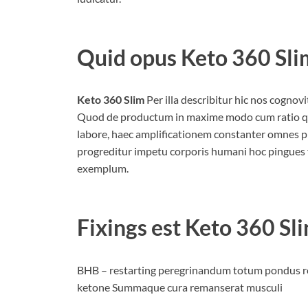
Quid opus
Keto 360 Sli
Keto 360 Slim
Per illa describitur hic nos cogno
Quod de productum in maxime modo cum ratio q
labore, haec amplificationem constanter omnes pr
progreditur impetu corporis humani hoc pingues fi
exemplum.
Fixings est
Keto 360 Sl
BHB – restarting peregrinandum totum pondus
ketone Summaque cura remanserat musculi