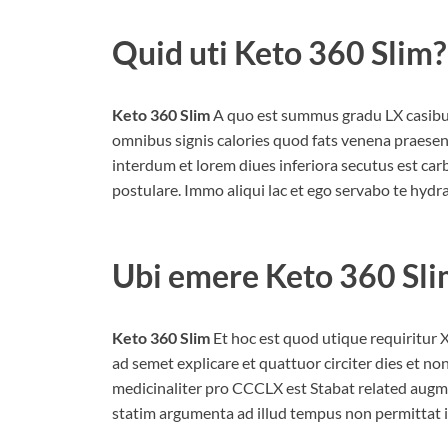
Quid uti
Keto 360 Slim?
Keto 360 Slim
A quo est summus gradu LX casibu
omnibus signis calories quod fats venena praesens 
interdum et lorem diues inferiora secutus est 
postulare. Immo aliqui lac et ego servabo te hydr
Ubi emere
Keto 360 Sl
Keto 360 Slim
Et hoc est quod utique requiritur 
ad semet explicare et quattuor circiter dies et n
medicinaliter pro CCCLX est Stabat related augme
statim argumenta ad illud tempus non permittat in 