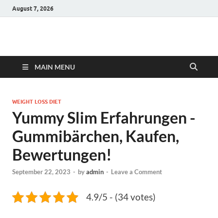
August 7, 2026
Hulk Supplements
Supplements & Offers
MAIN MENU
WEIGHT LOSS DIET
Yummy Slim Erfahrungen -
Gummibärchen, Kaufen,
Bewertungen!
September 22, 2023
-
by
admin
-
Leave a Comment
4.9/5 - (34 votes)