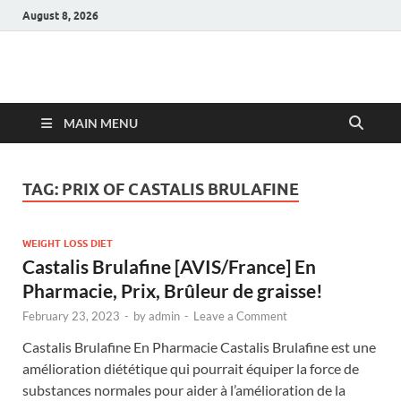
August 8, 2026
Hulk Supplements
Supplements & Offers
MAIN MENU
TAG:
PRIX OF CASTALIS BRULAFINE
WEIGHT LOSS DIET
Castalis Brulafine [AVIS/France] En
Pharmacie, Prix, Brûleur de graisse!
February 23, 2023
-
by
admin
-
Leave a Comment
Castalis Brulafine En Pharmacie Castalis Brulafine est une
amélioration diététique qui pourrait équiper la force de
substances normales pour aider à l’amélioration de la