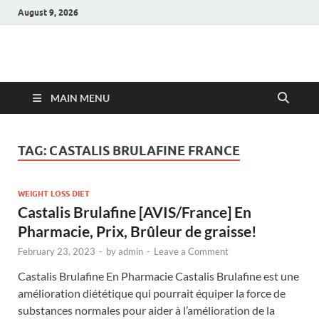
August 9, 2026
Hulk Supplements
Supplements & Offers
MAIN MENU
TAG:
CASTALIS BRULAFINE FRANCE
WEIGHT LOSS DIET
Castalis Brulafine [AVIS/France] En
Pharmacie, Prix, Brûleur de graisse!
February 23, 2023
-
by
admin
-
Leave a Comment
Castalis Brulafine En Pharmacie Castalis Brulafine est une
amélioration diététique qui pourrait équiper la force de
substances normales pour aider à l’amélioration de la