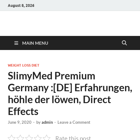
August 8, 2026
Hulk Supplements
Supplements & Offers
MAIN MENU
WEIGHT LOSS DIET
SlimyMed Premium
Germany :[DE] Erfahrungen,
höhle der löwen, Direct
Effects
June 9, 2020
-
by
admin
-
Leave a Comment
Rate this post