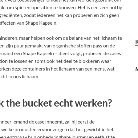
kt om spieren operation te bouwen. Het is een zeer nuttig
ngrediënten, zodat iedereen het kan proberen en zich geen
effecten van Shape Kapseln.
minderen, maar helpen ook om de balans van het lichaam te
en zijn puur gemaakt van organische stoffen pass on de
emand een Shape Kapseln – dieet volgt, proberen de cases
ion te lossen en soms ook het deel te blokkeren waar
rken deze containers in het lichaam van een mens, wat
cht in ons lichaam.
k the bucket echt werken?
eer iemand de case inneemt, zal hij eerst de
n welke producten ervoor zorgen dat het gewicht in het
lpen entryway hun onbedwingbare journey en eetlust te