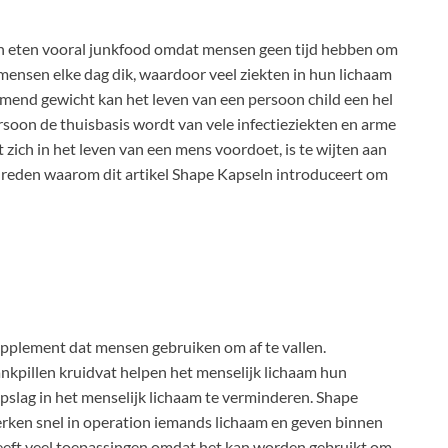
n eten vooral junkfood omdat mensen geen tijd hebben om
 mensen elke dag dik, waardoor veel ziekten in hun lichaam
emend gewicht kan het leven van een persoon child een hel
soon de thuisbasis wordt van vele infectieziekten en arme
zich in het leven van een mens voordoet, is te wijten aan
 de reden waarom dit artikel Shape Kapseln introduceert om
supplement dat mensen gebruiken om af te vallen.
ankpillen kruidvat helpen het menselijk lichaam hun
opslag in het menselijk lichaam te verminderen. Shape
erken snel in operation iemands lichaam en geven binnen
heeft veel toepassingen omdat het kan worden gebruikt om