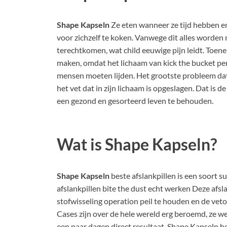
Shape Kapseln
Ze eten wanneer ze tijd hebben e
voor zichzelf te koken. Vanwege dit alles worden
terechtkomen, wat child eeuwige pijn leidt. Toen
maken, omdat het lichaam van kick the bucket per
mensen moeten lijden. Het grootste probleem dat 
het vet dat in zijn lichaam is opgeslagen. Dat is
een gezond en gesorteerd leven te behouden.
Wat is Shape Kapseln?
Shape Kapseln
beste afslankpillen is een soort 
afslankpillen bite the dust echt werken Deze afsl
stofwisseling operation peil te houden en de vet
Cases zijn over de hele wereld erg beroemd, ze w
een paar dagen direct resultaat. Shape Kapseln 