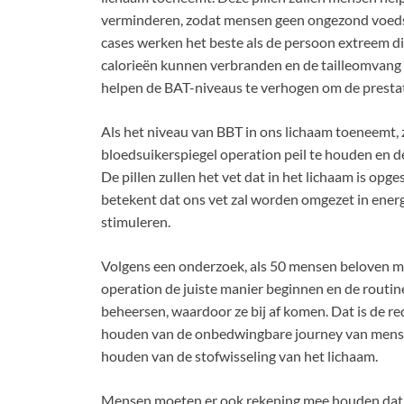
verminderen, zodat mensen geen ongezond voedsel 
cases werken het beste als de persoon extreem di
calorieën kunnen verbranden en de tailleomvang
helpen de BAT-niveaus te verhogen om de prestat
Als het niveau van BBT in ons lichaam toeneemt, 
bloedsuikerspiegel operation peil te houden en d
De pillen zullen het vet dat in het lichaam is opg
betekent dat ons vet zal worden omgezet in energi
stimuleren.
Volgens een onderzoek, als 50 mensen beloven met
operation de juiste manier beginnen en de routi
beheersen, waardoor ze bij af komen. Dat is de r
houden van de onbedwingbare journey van mensen,
houden van de stofwisseling van het lichaam.
Mensen moeten er ook rekening mee houden dat 