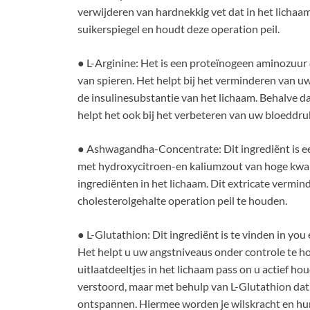
verwijderen van hardnekkig vet dat in het lichaam
suikerspiegel en houdt deze operation peil.
● L-Arginine: Het is een proteïnogeen aminozuur 
van spieren. Het helpt bij het verminderen van u
de insulinesubstantie van het lichaam. Behalve d
helpt het ook bij het verbeteren van uw bloeddru
● Ashwagandha-Concentrate: Dit ingrediënt is ee
met hydroxycitroen-en kaliumzout van hoge kwalit
ingrediënten in het lichaam. Dit extricate vermin
cholesterolgehalte operation peil te houden.
● L-Glutathion: Dit ingrediënt is te vinden in you
Het helpt u uw angstniveaus onder controle te h
uitlaatdeeltjes in het lichaam pass on u actief h
verstoord, maar met behulp van L-Glutathion dat 
ontspannen. Hiermee worden je wilskracht en h