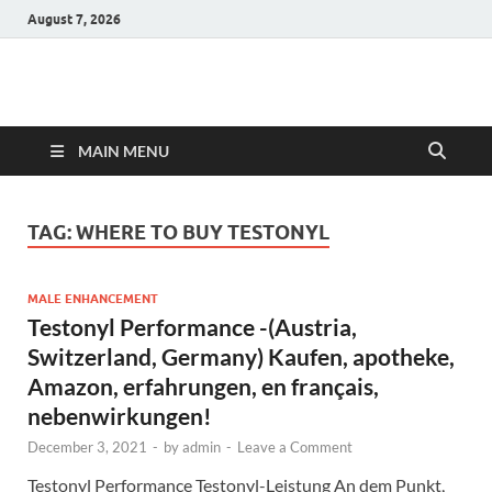
August 7, 2026
Hulk Supplements
Supplements & Offers
MAIN MENU
TAG:
WHERE TO BUY TESTONYL
MALE ENHANCEMENT
Testonyl Performance -(Austria,
Switzerland, Germany) Kaufen, apotheke,
Amazon, erfahrungen, en français,
nebenwirkungen!
December 3, 2021
-
by
admin
-
Leave a Comment
Testonyl Performance Testonyl-Leistung An dem Punkt,