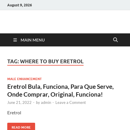
August 9, 2026
Hulk Supplements
Supplements & Offers
MAIN MENU
TAG:
WHERE TO BUY ERETROL
MALE ENHANCEMENT
Eretrol Bula, Funciona, Para Que Serve,
Onde Comprar, Original, Funciona!
June 21, 2022
-
by
admin
-
Leave a Comment
Eretrol
READ MORE