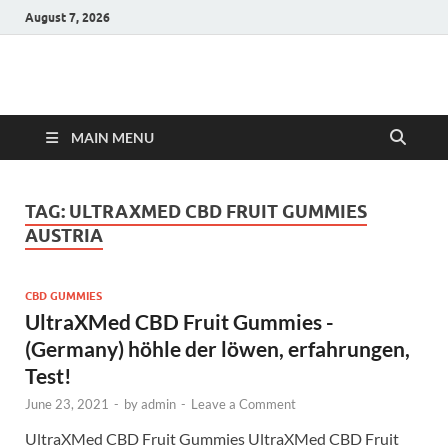
August 7, 2026
Hulk Supplements
Supplements & Offers
MAIN MENU
TAG:
ULTRAXMED CBD FRUIT GUMMIES
AUSTRIA
CBD GUMMIES
UltraXMed CBD Fruit Gummies -
(Germany) höhle der löwen, erfahrungen,
Test!
June 23, 2021
-
by
admin
-
Leave a Comment
UltraXMed CBD Fruit Gummies UltraXMed CBD Fruit