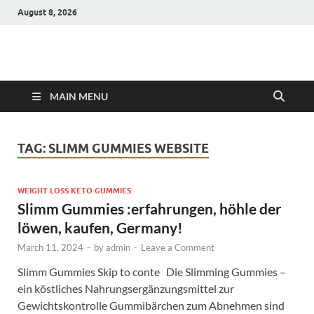
August 8, 2026
Hulk Supplements
Supplements & Offers
MAIN MENU
TAG:
SLIMM GUMMIES WEBSITE
WEIGHT LOSS KETO GUMMIES
Slimm Gummies :erfahrungen, höhle der
löwen, kaufen, Germany!
March 11, 2024
-
by
admin
-
Leave a Comment
Slimm Gummies Skip to conte Die Slimming Gummies –
ein köstliches Nahrungsergänzungsmittel zur
Gewichtskontrolle Gummibärchen zum Abnehmen sind