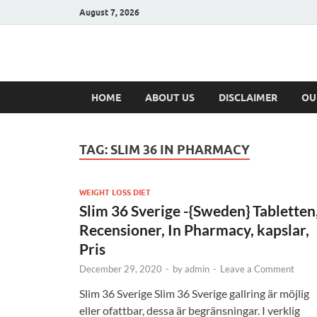
August 7, 2026
Hulk Supplement
Supplements & Offers
HOME
ABOUT US
DISCLAIMER
OU
TAG:
SLIM 36 IN PHARMACY
WEIGHT LOSS DIET
Slim 36 Sverige -{Sweden} Tabletten
Recensioner, In Pharmacy, kapslar,
Pris
December 29, 2020
-
by
admin
-
Leave a Comment
Slim 36 Sverige Slim 36 Sverige gallring är möjlig
eller ofattbar, dessa är begränsningar. I verklig