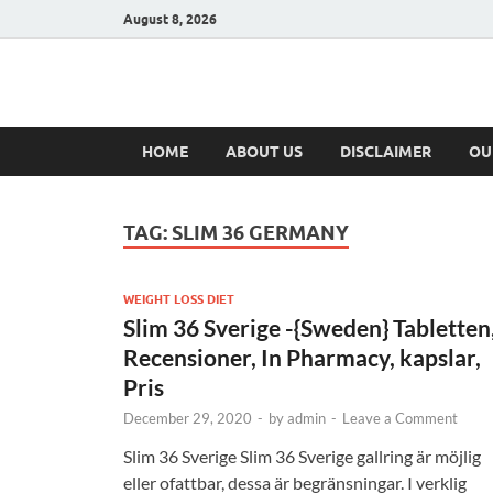
August 8, 2026
Hulk Supplement
Supplements & Offers
HOME
ABOUT US
DISCLAIMER
OU
TAG:
SLIM 36 GERMANY
WEIGHT LOSS DIET
Slim 36 Sverige -{Sweden} Tabletten
Recensioner, In Pharmacy, kapslar,
Pris
December 29, 2020
-
by
admin
-
Leave a Comment
Slim 36 Sverige Slim 36 Sverige gallring är möjlig
eller ofattbar, dessa är begränsningar. I verklig