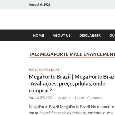
August 6, 2026
Hulk Supplement
Supplements & Offers
HOME
ABOUT US
DISCLAIMER
OU
TAG:
MEGAFORTE MALE ENANCEMEN
MALE ENHANCEMENT
MegaForte Brazil | Mega Forte Braz
-Avaliações, preço, pílulas, onde
comprar?
August 29, 2021
-
by
admin
-
Leave a Comment
MegaForte Brazil MegaForte Brazil No momento
em que você fica mais experiente, entende que a