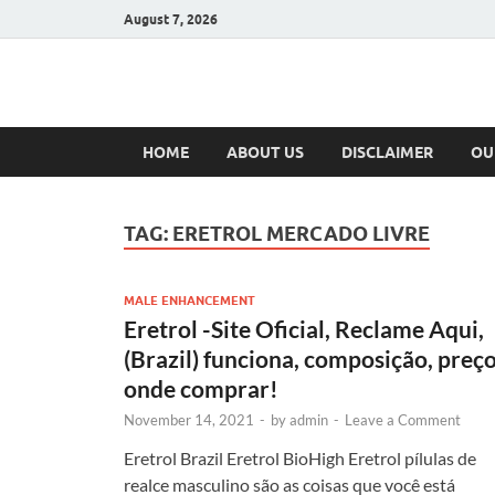
August 7, 2026
Hulk Supplement
Supplements & Offers
HOME
ABOUT US
DISCLAIMER
OU
TAG:
ERETROL MERCADO LIVRE
MALE ENHANCEMENT
Eretrol -Site Oficial, Reclame Aqui,
(Brazil) funciona, composição, preço
onde comprar!
November 14, 2021
-
by
admin
-
Leave a Comment
Eretrol Brazil Eretrol BioHigh Eretrol pílulas de
realce masculino são as coisas que você está