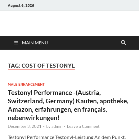
August 6, 2026
Hulk Supplements
Supplements & Offers
MAIN MENU
TAG:
COST OF TESTONYL
MALE ENHANCEMENT
Testonyl Performance -(Austria,
Switzerland, Germany) Kaufen, apotheke,
Amazon, erfahrungen, en français,
nebenwirkungen!
December 3, 2021
-
by
admin
-
Leave a Comment
Testonyl Performance Testonyl-Leistung An dem Punkt,