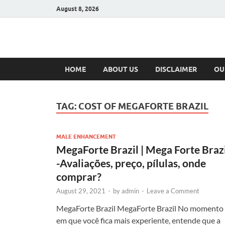
August 8, 2026
Hulk Supplement
Supplements & Offers
HOME
ABOUT US
DISCLAIMER
OU
TAG:
COST OF MEGAFORTE BRAZIL
MALE ENHANCEMENT
MegaForte Brazil | Mega Forte Braz
-Avaliações, preço, pílulas, onde
comprar?
August 29, 2021
-
by
admin
-
Leave a Comment
MegaForte Brazil MegaForte Brazil No momento
em que você fica mais experiente, entende que a