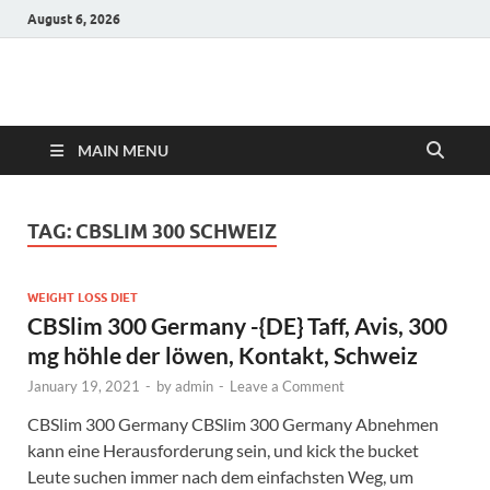
August 6, 2026
Hulk Supplements
Supplements & Offers
MAIN MENU
TAG:
CBSLIM 300 SCHWEIZ
WEIGHT LOSS DIET
CBSlim 300 Germany -{DE} Taff, Avis, 300
mg höhle der löwen, Kontakt, Schweiz
January 19, 2021
-
by
admin
-
Leave a Comment
CBSlim 300 Germany CBSlim 300 Germany Abnehmen
kann eine Herausforderung sein, und kick the bucket
Leute suchen immer nach dem einfachsten Weg, um