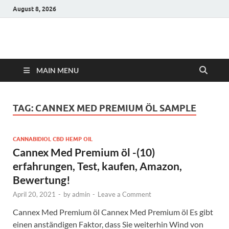
August 8, 2026
Hulk Supplements
Supplements & Offers
MAIN MENU
TAG:
CANNEX MED PREMIUM ÖL SAMPLE
CANNABIDIOL CBD HEMP OIL
Cannex Med Premium öl -(10)
erfahrungen, Test, kaufen, Amazon,
Bewertung!
April 20, 2021
-
by
admin
-
Leave a Comment
Cannex Med Premium öl Cannex Med Premium öl Es gibt
einen anständigen Faktor, dass Sie weiterhin Wind von